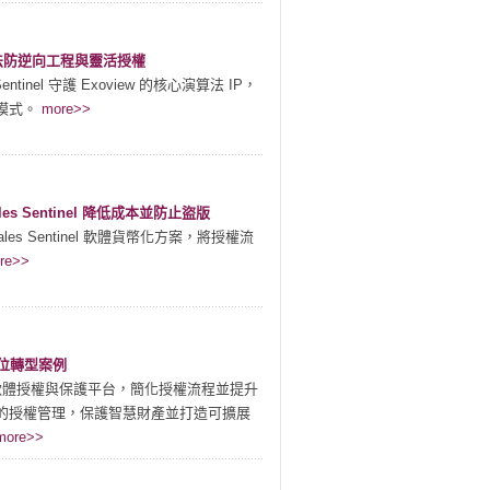
醫療演算法防逆向工程與靈活授權
entinel 守護 Exoview 的核心演算法 IP，
費模式。
more>>
ales Sentinel 降低成本並防止盜版
ales Sentinel 軟體貨幣化方案，將授權流
re>>
數位轉型案例
tinel 軟體授權與保護平台，簡化授權流程並提升
且彈性的授權管理，保護智慧財產並打造可擴展
more>>