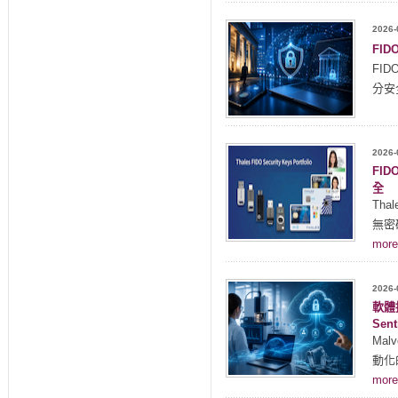
2026-
FI
FI
分安
2026-
FID
全
Tha
無密
mor
2026-
軟體授
Sen
Mal
動化
mor