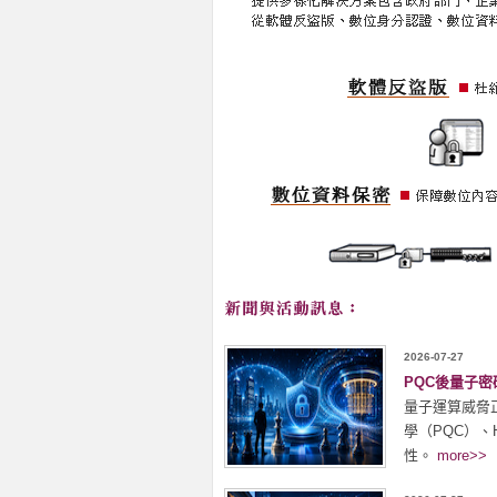
2026-07-27
PQC後量子
量子運算威脅
學（PQC）、
性。
more>>