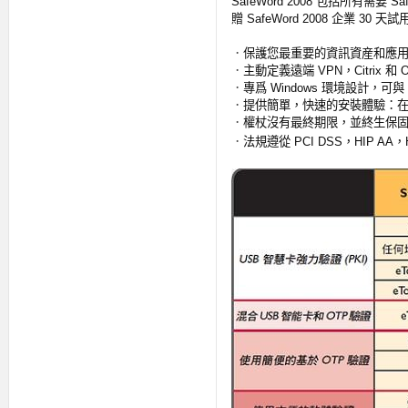
SafeWord 2008
包括所有需要
Sa
贈
SafeWord 2008
企業
30
天試
．
保護您最重要的資訊資産和應
．
主動定義遠端
VPN
，
Citrix
和
O
．
專爲
Windows
環境設計，可與
．
提供簡單，快速的安裝體驗：
．
權杖沒有最終期限，並終生保
．
法規遵從
，
，
PCI DSS
HIP AA