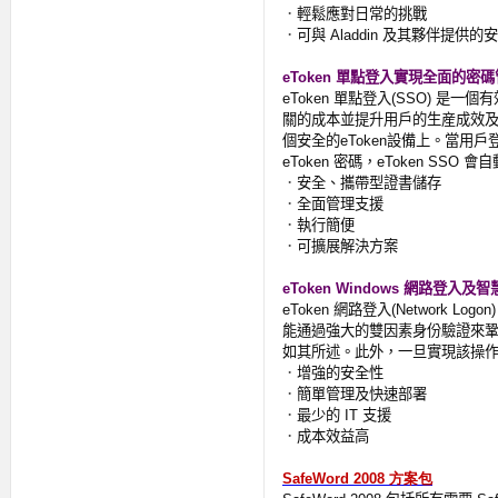
．
輕鬆應對日常的挑戰
．
可與
Aladdin
及其夥伴提供的安
eToken
單點登入實現全面的密碼
eToken
單點登入
(SSO)
是一個有
關的成本並提升用戶的生産成效
個安全的
eToken
設備上。當用戶
eToken
密碼，
eToken SSO
會自
．
安全、攜帶型證書儲存
．
全面管理支援
．
執行簡便
．
可擴展解決方案
eToken Windows
網路登入及智
eToken
網路登入
(Network Logon
能通過強大的雙因素身份驗證來
如其所述。此外，一旦實現該操
．
增強的安全性
．
簡單管理及快速部署
．
最少的
IT
支援
．
成本效益高
方案包
SafeWord 2008