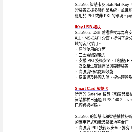
SafeNet
智慧卡及
SafeNet iKe
證裝置支援多種作業系統，並且
應用於
PKI
或非
PKI
的環境。兩
權杖
iKey USB
SafeNet's USB
驗證權杖專為高
#11
、
MS-CAPI
介面，提供了身
域的客戶採用。
．
易於使用的介面
．
三因素驗證能力
．
支援
PKI
技術安全，且通過
FI
．
安全產生密鑰存儲與硬體裝置
．
高強度密碼處理效能
．
反電源及時間入侵，提供硬體
智慧卡
Smart Card
所有的
SafeNet
智慧卡和智慧權
智慧權杖已通過
FIPS 140-2 Level
已經通過考驗。
SafeNet
的智慧卡和智慧權杖技術
的應用程式和產品緊密地整合在
．
高強度
PKI
技術及安全，擁有