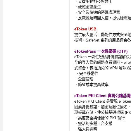
．
支援生物科技智慧卡
．
硬體密鑰產生
．
安全及快速的密碼處理器
．
反電源及時間入侵，提供硬體
eToken USB
提供最大靈活且動能性方式安全
技術，
SafeNet
系列的產品適合各
eTokenPass
一次性密碼
(OTP)
eToken
一次性密碼身份驗證解決
全的登入您的網路查看資料。
eTo
式整合，包括頂尖的
VPN
解決方
．
完全移動性
．
全面管理
．
節省成本提高效率
eToken PKI Client
實現公鑰基礎
eToken PKI Client
是實現
eToke
因素身份驗證、加密及數位簽名
現板載存儲，使公鑰基礎架構
(PK
．
高度安全與便捷的
PKI
執行
．
靈活的多種平台支援
．
強大與透明