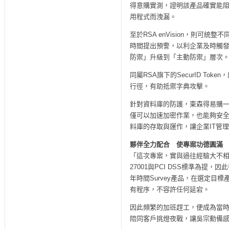
得意購實測，證明該產品確實能阻
用程式而洩漏。
至於RSA enVision，則
時間提出預警，以利企業及時觸
防禦」升級到「主動防禦」層次
同屬RSA旗下的SecurID Tok
行徑，有助抵禦字典攻擊。
針對資料庫的防護，東森得易購一舉部署
僅可以加速加密作業，也能夠安全
料庫的存取與運作，讓企業IT管
夥伴全力配合 使專案功德圓滿
「這次專案，實與過往經驗大不相
27001與PCI DSS標準為
年時間Survey產品，在選定
有程序，不容許任何延宕。
因此頻繁的加班趕工，便成為當
陪同客戶挑燈夜戰，讓吳宗勳備