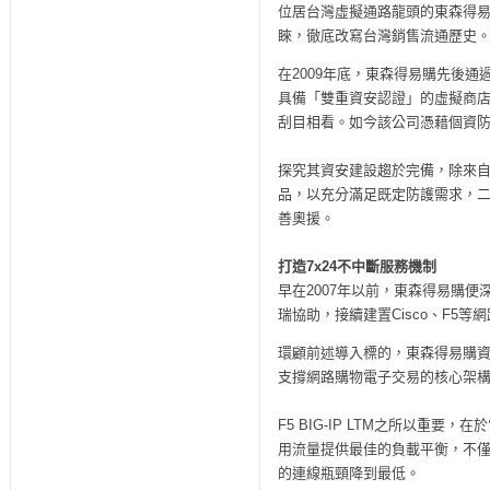
位居台灣虛擬通路龍頭的東森得易
睞，徹底改寫台灣銷售流通歷史
在2009年底，東森得易購先後通過
具備「雙重資安認證」的虛擬商店
刮目相看。如今該公司憑藉個資
探究其資安建設趨於完備，除來
品，以充分滿足既定防護需求，
善奧援。
打造7x24不中斷服務機制
早在2007年以前，東森得易購
瑞協助，接續建置Cisco、F5等
環顧前述導入標的，東森得易購資訊
支撐網路購物電子交易的核心架
F5 BIG-IP LTM之所以重
用流量提供最佳的負載平衡，不
的連線瓶頸降到最低。