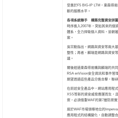
受惠於F5 BIG-IP LTM，
斷的服務水平。
各項系統聯手 構築完整資安拼
時序進入2007年，突如其來的
體系，全力捍衛個人資料，並朝著I
案。
吳宗勳指出，網路與資安等兩大
整性；再者，麟瑞是網路與資安
議。
爾後經過東森得易購與麟瑞的共同確認，
RSA enVision安全資訊和事件
期望透過這些產品分進合擊，聯
在前述安全產品中，網站應用程式防
XSS等新的資安威脅應運而生，
禦，必須借重WAF的第7層防禦
居於WAF市場領導地位的Imperv
應用程式的結構變化，自動調整