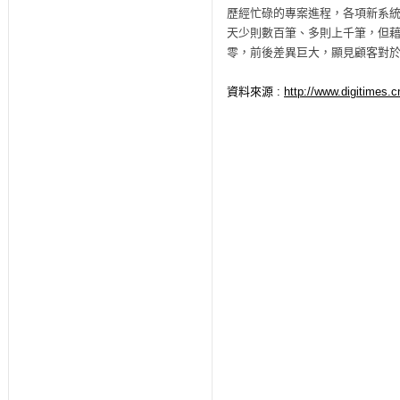
歷經忙碌的專案進程，各項新系
天少則數百筆、多則上千筆，但藉
零，前後差異巨大，顯見顧客對
資料來源 :
http://www.digitimes