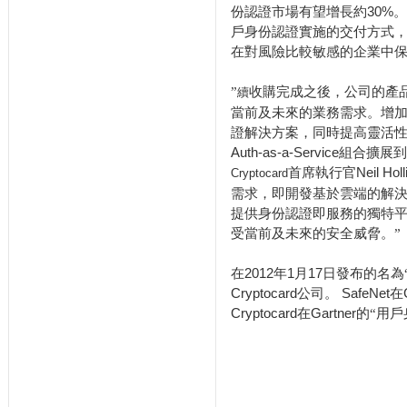
份認證市場有望增長約
30%
。
戶身份認證實施的交付方式
在對風險比較敏感的企業中
”
收購完成之後，公司的產
續
當前及未來的業務需求。增
證解決方案，同時提高靈活
Auth-as-a-Service
組合擴展到
首席執行官
Neil Holl
Cryptocard
需求，即開發基於雲端的解
提供身份認證即服務的獨特
受當前及未來的安全威脅。”
在
2012
年
1
月
17
日發布的名為
Cryptocard
公司。
SafeNet
在
Cryptocard
在
Gartner
的“用戶