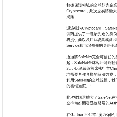
數據保護領域的全球領先企
Cryptocard
，此次交易將極大
揭露。
通過收購
Cryptocard
，
SafeNe
供商提供了一種最先進的身
務提供商以及
IT
系統集成商和
Service
和市場領先的身份認
通過將
SafeNet
完全可信任的
起，
SafeNet
全球客戶能夠輕
總裁兼首席執行官
Chr
SafeNet
均需要各種各樣的解決方案
利用
SafeNet
的全球規模，我
的雲端過渡。”
此次收購還擴大了
SafeNet
在
全準備好開發迅速發展的
Auth
在
Gartner 2012
年“魔力像限