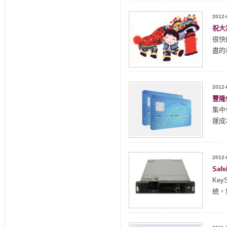
2012-
祝大
很快
盡的
2012-
豐隆
集中
運成
2012-
Sa
Ke
統，